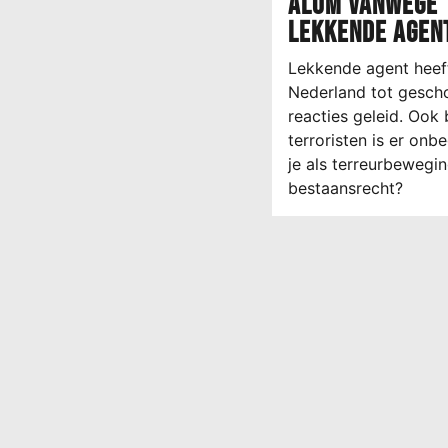
alom vanwege
lekkende agen
Lekkende agent heeft
Nederland tot gesch
reacties geleid. Ook b
terroristen is er onb
je als terreurbewegi
bestaansrecht?