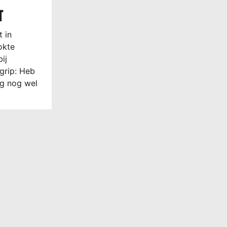
t
 in
okte
ij
egrip: Heb
ng nog wel