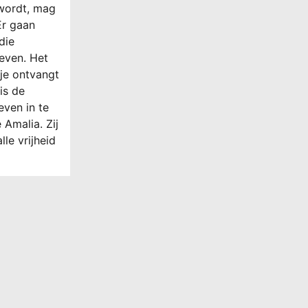
 wordt, mag
Er gaan
die
even. Het
je ontvangt
is de
even in te
 Amalia. Zij
lle vrijheid