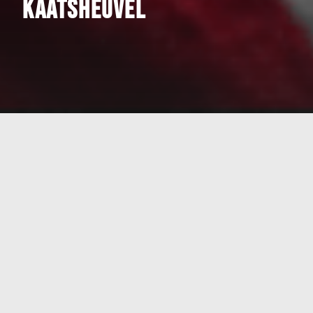
Kaatsheuvel
De autoriteiten hebben besloten alarmfase rood in te
stellen voor Kaatsheuvel en directe omgeving. Voor
de rest van het land is het dreigingsniveau lager.
Daarvoor geldt alarmfase oranje. Concrete
aanleiding is de waarneming van een wolf in het
oosten van het land.
Burgers wordt gevraagd extra waakzaam te zijn. Voor
de inwoners van Kaatsheuvel zijn maatregelen
getroffen. De geitjes wordt aangeraden niet in